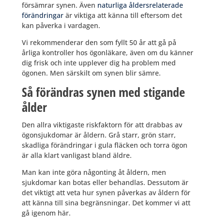
försämrar synen. Även
naturliga åldersrelaterade
förändringar
är viktiga att känna till eftersom det
kan påverka i vardagen.
Vi rekommenderar den som fyllt 50 år att gå på
årliga kontroller hos ögonläkare, även om du känner
dig frisk och inte upplever dig ha problem med
ögonen. Men särskilt om synen blir sämre.
Så förändras synen med stigande
ålder
Den allra viktigaste riskfaktorn för att drabbas av
ögonsjukdomar är åldern. Grå starr, grön starr,
skadliga förändringar i gula fläcken och torra ögon
är alla klart vanligast bland äldre.
Man kan inte göra någonting åt åldern, men
sjukdomar kan botas eller behandlas. Dessutom är
det viktigt att veta hur synen påverkas av åldern för
att känna till sina begränsningar. Det kommer vi att
gå igenom här.