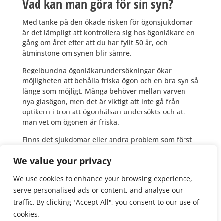
Vad kan man göra för sin syn?
Med tanke på den ökade risken för ögonsjukdomar
är det lämpligt att kontrollera sig hos ögonläkare en
gång om året efter att du har fyllt 50 år, och
åtminstone om synen blir sämre.
Regelbundna ögonläkarundersökningar ökar
möjligheten att behålla friska ögon och en bra syn så
länge som möjligt. Många behöver mellan varven
nya glasögon, men det är viktigt att inte gå från
optikern i tron att ögonhälsan undersökts och att
man vet om ögonen är friska.
Finns det sjukdomar eller andra problem som först
behöver behandlas innan det är dags att att skaffa
We value your privacy
nya glasögon behöver du ta reda på det.
På så sätt får du en bra status för ditt öga och din
We use cookies to enhance your browsing experience,
egen funktionsnivå. Även om du är helt frisk kan det
serve personalised ads or content, and analyse our
vara värdefullt för framtiden då du har en
traffic. By clicking "Accept All", you consent to our use of
referenspunkt som det går att jämföra med när du
cookies.
får besvär med dina ögon.