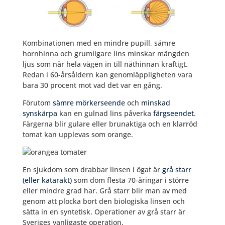
Kombinationen med en mindre pupill, sämre
hornhinna och grumligare lins minskar mängden
ljus som når hela vägen in till näthinnan kraftigt.
Redan i 60-årsåldern kan genomläppligheten vara
bara 30 procent mot vad det var en gång.
Förutom
sämre mörkerseende
och
minskad
synskärpa
kan en gulnad lins påverka
färgseendet
.
Färgerna blir gulare eller brunaktiga och en klarröd
tomat kan upplevas som orange.
En sjukdom som drabbar linsen i ögat är
grå starr
(eller katarakt)
som dom flesta 70-åringar i större
eller mindre grad har. Grå starr blir man av med
genom att plocka bort den biologiska linsen och
sätta in en syntetisk. Operationer av grå starr är
Sveriges vanligaste operation.