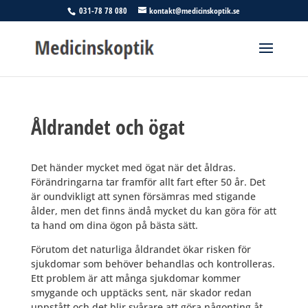
031-78 78 080
kontakt@medicinskoptik.se
Åldrandet och ögat
Det händer mycket med ögat när det åldras.
Förändringarna tar framför allt fart efter 50 år. Det
är oundvikligt att synen försämras med stigande
ålder, men det finns ändå mycket du kan göra för att
ta hand om dina ögon på bästa sätt.
Förutom det naturliga åldrandet ökar risken för
sjukdomar som behöver behandlas och kontrolleras.
Ett problem är att många sjukdomar kommer
smygande och upptäcks sent, när skador redan
uppstått och det blir svårare att göra någonting åt.