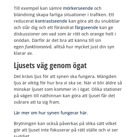
Till exempel kan sämre
mörkerseende
och
bländning skapa farliga situationer i trafiken. Ett
reducerat
kontrastseende
kan göra att du snubblar
och slår dig och ett förändrat
färgseende
kan ge
diskussioner om vad som är rött och orange helt i
onödan. Därför är det bra att känna till sin
egen
funktionsnivå,
alltså hur mycket just din syn
klarar av.
Ljusets väg genom ögat
Det krävs ljus för att synen ska fungera. Mängden
ljus är viktig för hur bra vi ska se. När vi blir äldre så
minskar ljuset som kommer in i ögat. Olika stationer
på vägen till näthinnan kan göra att ljuset får det
svårare att ta sig fram.
Lär mer om hur synen fungerar här.
Brytningen kan också påverkas på olika sätt vilket
gör att ljuset inte fokuserar på rätt ställe och vi ser
suddigt.