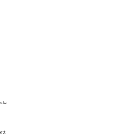
ocka
att