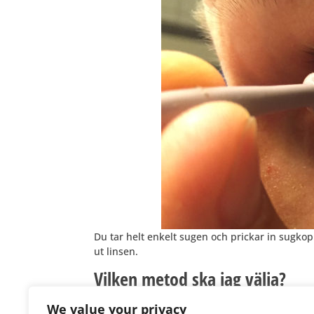
Du tar helt enkelt sugen och prickar in sugkop
ut linsen.
Vilken metod ska jag välja?
Använd den metod som du tycker är enklast. Se 
We value your privacy