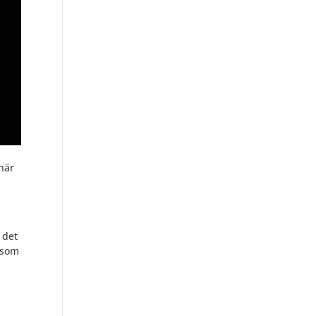
när
 det
ersom