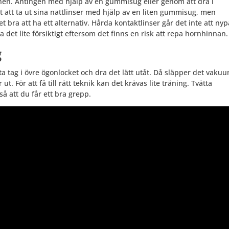
gonen. Antingen med hjälp av en gummisug eller genom att dra i
t att ta ut sina nattlinser med hjälp av en liten gummisug, men
bra att ha ett alternativ. Hårda kontaktlinser går det inte att nypa
det lite försiktigt eftersom det finns en risk att repa hornhinnan.
g
 ta tag i övre ögonlocket och dra det lätt utåt. Då släpper det vaku
. För att få till rätt teknik kan det krävas lite träning. Tvätta
så att du får ett bra grepp.