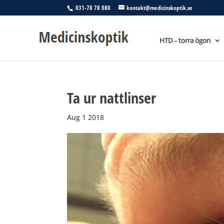
031-78 78 080
kontakt@medicinskoptik.se
HTD – torra ögon
Ta ur nattlinser
Aug 1 2018