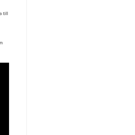
 till
um