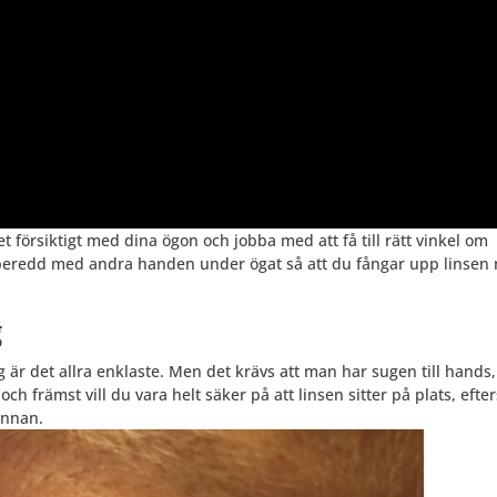
et försiktigt med dina ögon och jobba med att få till rätt vinkel om
r beredd med andra handen under ögat så att du fångar upp linsen 
g
 är det allra enklaste. Men det krävs att man har sugen till hands,
t och främst vill du vara helt säker på att linsen sitter på plats, eft
innan.