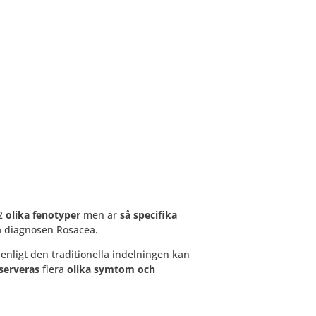
2
olika fenotyper
men är
så specifika
a diagnosen Rosacea.
t enligt den traditionella indelningen kan
serveras
flera
olika symtom och