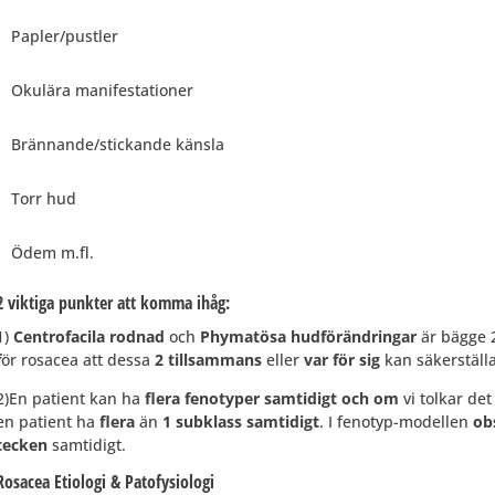
Papler/pustler
Okulära manifestationer
Brännande/stickande känsla
Torr hud
Ödem m.fl.
2 viktiga punkter att komma ihåg:
1)
Centrofacila rodnad
och
Phymatösa hudförändringar
är bägge 
f
ör rosacea att dessa
2 tillsammans
eller
var för sig
kan säkerställ
2)En patient kan ha
flera fenotyper samtidigt och om
vi tolkar de
en patient ha
flera
än
1 subklass samtidigt
. I fenotyp-modellen
ob
tecken
samtidigt.
Rosacea Etiologi & Patofysiologi