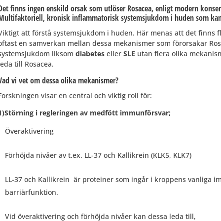
Det finns
ingen enskild orsak
som utlöser Rosacea, enligt modern konsen
Multifaktoriell, kronisk inflammatorisk systemsjukdom i huden som ka
Viktigt att förstå systemsjukdom i huden. Här menas att det finn
oftast en samverkan mellan dessa mekanismer som förorsakar Rosa
systemsjukdom liksom
diabetes
eller
SLE
utan flera olika mekani
leda till Rosacea.
Vad vi vet om dessa olika mekanismer?
Forskningen visar en central och viktig roll för:
1)Störning i regleringen av medfött immunförsvar;
Överaktivering
Förhöjda nivåer av t.ex. LL-37 och Kallikrein (KLK5, KLK7)
LL-37 och Kallikrein är proteiner som ingår i kroppens vanliga 
barriärfunktion.
Vid överaktivering och förhöjda nivåer kan dessa leda till,