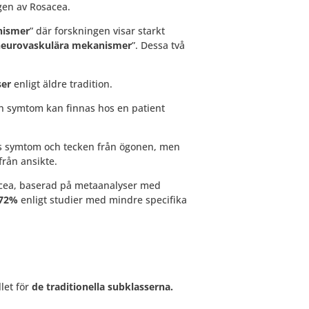
ngen av Rosacea.
nismer
” där forskningen visar starkt
eurovaskulära mekanismer
”. Dessa två
ser
enligt äldre tradition.
och symtom kan finnas hos en patient
as symtom och tecken från ögonen, men
från ansikte.
acea, baserad på metaanalyser med
72%
enligt studier med mindre specifika
llet för
de traditionella subklasserna.