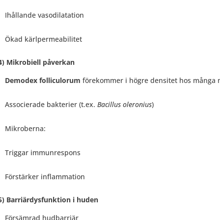
Ihållande vasodilatation
Ökad kärlpermeabilitet
4) Mikrobiell påverkan
Demodex folliculorum
förekommer i högre densitet hos många 
Associerade bakterier (t.ex.
Bacillus oleronius
)
Mikroberna:
Triggar immunrespons
Förstärker inflammation
5) Barriärdysfunktion i huden
Försämrad hudbarriär