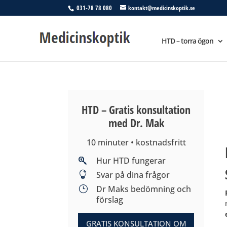
031-78 78 080
kontakt@medicinskoptik.se
HTD – torra ögon
HTD – Gratis konsultation
med Dr. Mak
10 minuter • kostnadsfritt
Hur HTD fungerar

Svar på dina frågor

Dr Maks bedömning och
}
förslag
GRATIS KONSULTATION OM