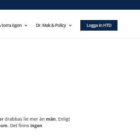
 torra ögon
Dr. Mak & Policy
Logga in HTD
or
drabbas lie mer än
män
. Enligt
dom
.
Det finns
ingen