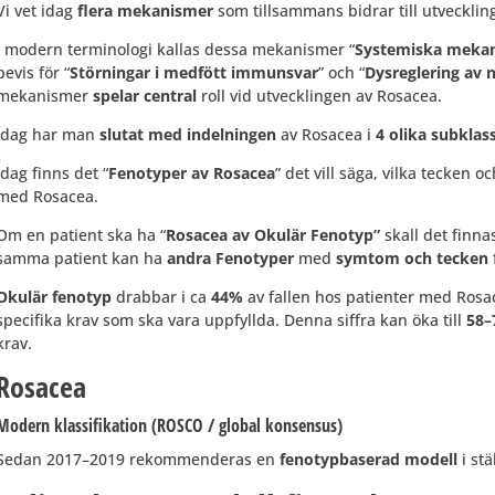
Vi vet idag
flera mekanismer
som tillsammans bidrar till utveckli
I modern terminologi kallas dessa mekanismer “
Systemiska meka
bevis för “
Störningar i medfött immunsvar
” och “
Dysreglering av
n
mekanismer
spelar central
roll vid utvecklingen av Rosacea.
Idag har man
slutat med indelningen
av Rosacea i
4 olika subklas
Idag finns det “
Fenotyper av Rosacea
” det vill säga, vilka tecken 
med Rosacea.
Om en patient ska ha “
Rosacea av Okulär Fenotyp”
skall det finn
samma patient kan ha
andra Fenotyper
med
symtom och tecken
Okulär fenotyp
drabbar i ca
44%
av fallen hos patienter med Ros
specifika krav som ska vara uppfyllda. Denna siffra kan öka till
58–
krav.
Rosacea
Modern klassifikation (ROSCO / global konsensus)
Sedan 2017–2019 rekommenderas en
fenotypbaserad modell
i stä