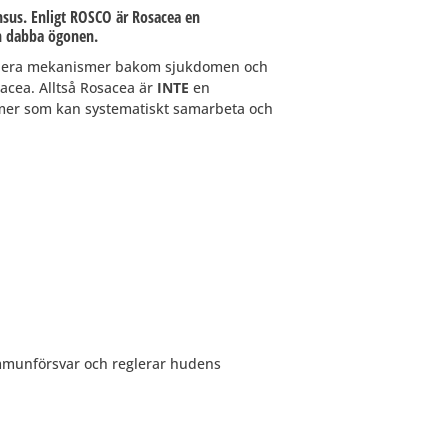
sus. Enligt ROSCO är Rosacea en
n dabba ögonen.
s flera mekanismer bakom sjukdomen och
cea. Alltså Rosacea är
INTE
en
smer som kan systematiskt samarbeta och
immunförsvar och reglerar hudens