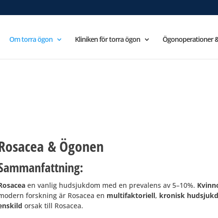
Om torra ögon
Kliniken för torra ögon
Ögonoperationer &
Rosacea & Ögonen
Sammanfattning:
Rosacea
en vanlig hudsjukdom med en prevalens av 5–10%.
Kvinn
modern forskning är Rosacea en
multifaktoriell
,
kronisk hudsjuk
enskild
orsak till Rosacea.