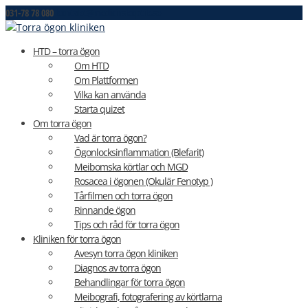
031-78 78 080
kontakt@medicinskoptik.se
HTD – torra ögon
Om HTD
Om Plattformen
Vilka kan använda
Starta quizet
Om torra ögon
Vad är torra ögon?
Ögonlocksinflammation (Blefarit)
Meibomska körtlar och MGD
Rosacea i ögonen (Okulär Fenotyp )
Tårfilmen och torra ögon
Rinnande ögon
Tips och råd för torra ögon
Kliniken för torra ögon
Avesyn torra ögon kliniken
Diagnos av torra ögon
Behandlingar för torra ögon
Meibografi, fotografering av körtlarna