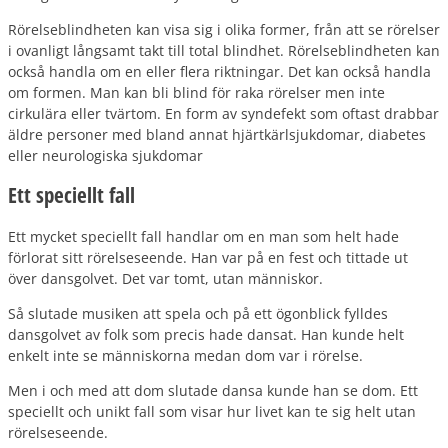
Rörelseblindheten kan visa sig i olika former, från att se rörelser
i ovanligt långsamt takt till total blindhet. Rörelseblindheten kan
också handla om en eller flera riktningar. Det kan också handla
om formen. Man kan bli blind för raka rörelser men inte
cirkulära eller tvärtom. En form av syndefekt som oftast drabbar
äldre personer med bland annat hjärtkärlsjukdomar, diabetes
eller neurologiska sjukdomar
Ett speciellt fall
Ett mycket speciellt fall handlar om en man som helt hade
förlorat sitt rörelseseende. Han var på en fest och tittade ut
över dansgolvet. Det var tomt, utan människor.
Så slutade musiken att spela och på ett ögonblick fylldes
dansgolvet av folk som precis hade dansat. Han kunde helt
enkelt inte se människorna medan dom var i rörelse.
Men i och med att dom slutade dansa kunde han se dom. Ett
speciellt och unikt fall som visar hur livet kan te sig helt utan
rörelseseende.