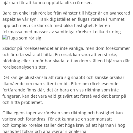
hjärnan för att kunna uppfatta olika rörelser.
Bara en enkel rak rörelse från vänster till höger är en avancerad
aspekt av vår syn. Tänk dig istället en flugas rörelse i rummet,
upp och ner, i cirklar och med olika hastighet. Eller en
folkmassa med massor av samtidiga rörelser i olika riktning.
Skador på rörelseseendet är inte vanliga, men dom förekommer
och är ofta svåra att hitta. En orsak kan vara att en stroke,
blödning eller tumör har skadat ett av dom ställen i hjärnan där
rörelseanalysen sitter.
Det kan ge olustkänsla att röra sig snabbt och kanske orsakar
illamående om man sitter i en bil. Eftersom rörelseseendet
fortfarande finns där, det är bara en viss riktning som inte
fungerar, kan det vara väldigt svårt att förstå vad det beror på
och hitta problemet.
Olika egenskaper av rörelsen som riktning och hastighet kan
variera och förändras. För att kunna se en sammansatt
och komplex rörelse ställer det höga krav på att hjärnan i hög
hastighet tolkar och analyserar signalerna.