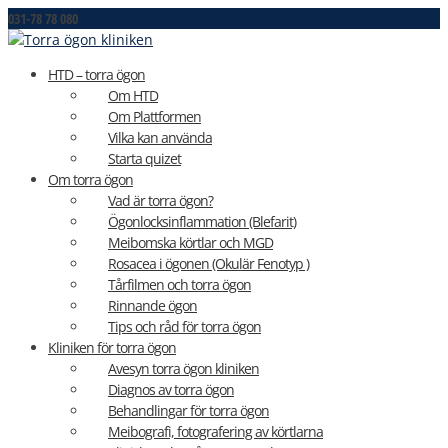
031-78 78 080
kontakt@medicinskoptik.se
HTD – torra ögon
Om HTD
Om Plattformen
Vilka kan använda
Starta quizet
Om torra ögon
Vad är torra ögon?
Ögonlocksinflammation (Blefarit)
Meibomska körtlar och MGD
Rosacea i ögonen (Okulär Fenotyp )
Tårfilmen och torra ögon
Rinnande ögon
Tips och råd för torra ögon
Kliniken för torra ögon
Avesyn torra ögon kliniken
Diagnos av torra ögon
Behandlingar för torra ögon
Meibografi, fotografering av körtlarna