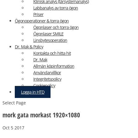
Klinisk analys (tårsystemanalys)
Labbanalys av torra ögon
Priser
Ögonoperationer & torra ögon
Ögonlaser och torra ögon
Ögonlaser SMILE
Linsbytesoperation
Dr. Mak & Policy
Kontakta och hitta hit
Dr. Mak
Allmän köpinformation
Användarvillkor
Integritetspolicy
Cookiepolicy
Logga in HTD
Select Page
mork gata morkast 1920×1080
Oct 5 2017