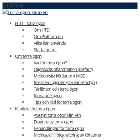
031-78 78 080
kontakt@medicinskoptik.se
HTD – torra ögon
Om HTD
Om Plattformen
Vilka kan använda
Starta quizet
Om torra ögon
Vad är torra ögon?
Ögonlocksinflammation (Blefarit)
Meibomska körtlar och MGD
Rosacea i ögonen (Okulär Fenotyp )
Tårfilmen och torra ögon
Rinnande ögon
Tips och råd för torra ögon
Kliniken för torra ögon
Avesyn torra ögon kliniken
Diagnos av torra ögon
Behandlingar för torra ögon
Meibografi, fotografering av körtlarna