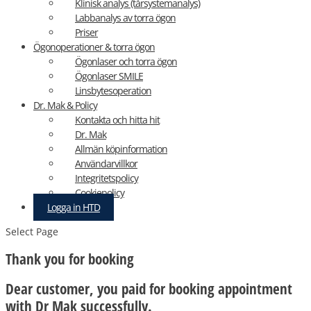
Klinisk analys (tårsystemanalys)
Labbanalys av torra ögon
Priser
Ögonoperationer & torra ögon
Ögonlaser och torra ögon
Ögonlaser SMILE
Linsbytesoperation
Dr. Mak & Policy
Kontakta och hitta hit
Dr. Mak
Allmän köpinformation
Användarvillkor
Integritetspolicy
Cookiepolicy
Logga in HTD
Select Page
Thank you for booking
Dear customer, you paid for booking appointment
with Dr Mak successfully.